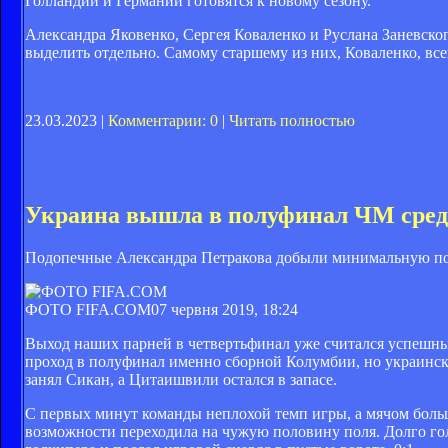
Голландии и Германии готовятся к новому сезону.
Александра Яковенко, Сергея Коваленко и Руслана Заневско
выделить отдельно. Самому старшему из них, Коваленко, все
23.03.2023 |
Комментарии: 0
|
Читать полностью
Украина вышла в полуфинал ЧМ среди
Подопечные Александра Петракова добыли минимальную побе
ФОТО FIFA.COM
07 червня 2019, 18:24
Выход наших парней в четвертьфинал уже считался успешным
проход в полуфинал именно сборной Колумбии, но украински
занял Сикан, а Цитаишвили остался в запасе.
С первых минут команды неплохой темп игры, а мячом боль
возможности переходила на чужую половину поля. Долго гол