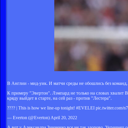
В Англии - мид-уик. И матчи среды не обошлись без команд
К примеру "Эвертон". Лэмпард не только на словах хвалит В
кряду выйдет в старте, на сей раз - против "Лестера".
???? | This is how we line-up tonight! #EVELEI pic.twitter.com/n
— Everton (@Everton) April 20, 2022
А вот у Александра Зинченко все не так здорово. Украинец о