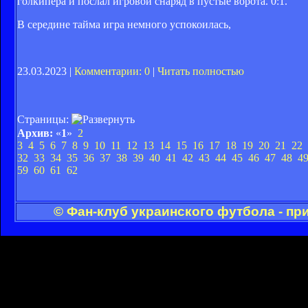
голкипера и послал игровой снаряд в пустые ворота. 0:1.
В середине тайма игра немного успокоилась,
23.03.2023 |
Комментарии: 0
|
Читать полностью
Страницы:
Архив:
«
1
»
2
3
4
5
6
7
8
9
10
11
12
13
14
15
16
17
18
19
20
21
22
32
33
34
35
36
37
38
39
40
41
42
43
44
45
46
47
48
4
59
60
61
62
© Фан-клуб украинского футбола - пр