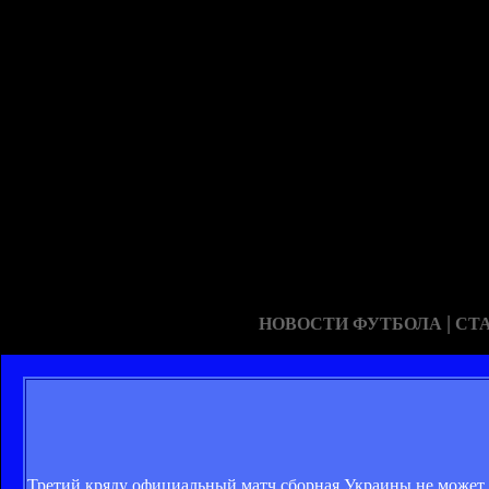
|
НОВОСТИ ФУТБОЛА
СТ
Третий кряду официальный матч сборная Украины не может о