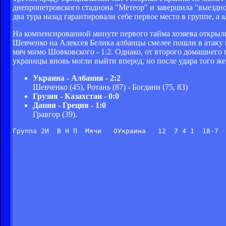
днепропетровского стадиона "Метеор" и завершила "выездно
два тура назад гарантировали себе первое место в группе, а
На компенсированной минуте первого тайма хозяева открыли
Шевченко на Алексея Белика албанцы смелее пошли в атаку и
мяч мимо Шовковского - 1:2. Однако, от второго домашнего 
украинцы вновь могли выйти вперед, но после удара того же
Украина - Албания - 2:2
Шевченко (45), Ротань (87) - Богдани (75, 83)
Грузия - Казахстан - 0:0
Дания - Греция - 1:0
Гравгор (39).
Группа 2И  В Н П  Мячи   OУкраина   12  7 4 1  18-7 