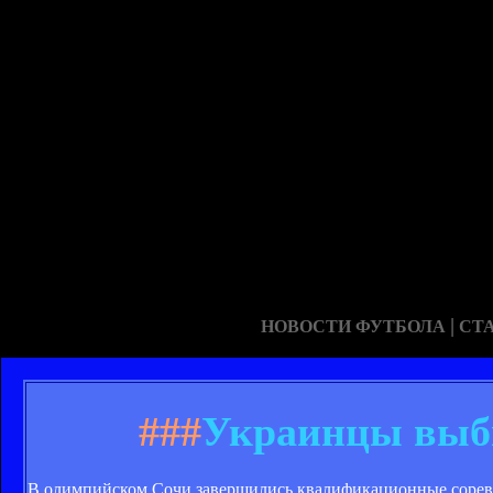
|
НОВОСТИ ФУТБОЛА
СТ
###
Украинцы выб
В олимпийском Сочи завершились квалификационные сорев