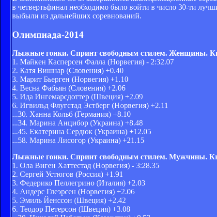
в четвертьфинал необходимо было войти в число 30-ти лучши
выбыли из дальнейших соревнований.
Олимпиада-2014
Лыжные гонки. Спринт свободным стилем. Женщины. 
1. Майкен Касперсен Фалла (Норвегия) - 2:32.07
2. Катя Вишнар (Словения) +0.40
3. Марит Бьерген (Норвегия) +1.10
4. Весна Фабьян (Словения) +2.06
5. Ида Ингемарсдоттер (Швеция) +2.09
6. Игвильд Флугстад Эстберг (Норвегия) +2.11
...30. Ханна Кольб (Германия) +8.10
...34. Марина Анцибор (Украина) +8.48
...45. Екатерина Сердюк (Украина) +12.05
...58. Марина Лисогор (Украина) +21.15
Лыжные гонки. Спринт свободным стилем. Мужчины. 
1. Ола Виген Хаттестад (Норвегия) - 3:28.35
2. Сергей Устюгов (Россия) +1.91
3. Федерико Пеллегрино (Италия) +2.03
4. Андерс Глеэрсен (Норвегия) +2.06
5. Эмиль Йенссон (Швеция) +2.42
6. Теодор Петерсон (Швеция) +3.08