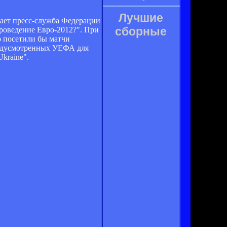
Лучшие
ает пресс-служба Федерации
сборные
роведение Евро-2012?". При
о посетили бы матчи
редусмотренных УЕФА для
kraine".