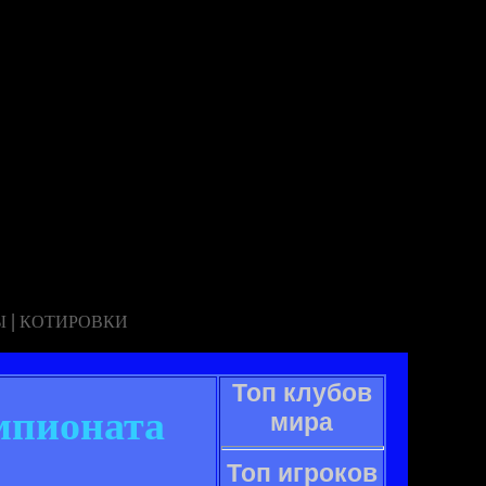
|
Ы
КОТИРОВКИ
Топ клубов
мпионата
мира
Топ игроков