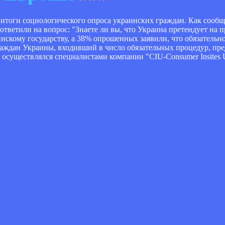
тоги социологического опроса украинских граждан. Как сообщ
ветили на вопрос: "Знаете ли вы, что Украина претендует на п
аинскому государству, а 38% опрошенных заявили, что обязательн
раждан Украины, входивший в число обязательных процедур, п
 осуществлялся специалистами компании "CIU-Consumer Insites U