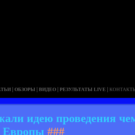
|
|
|
|
АТЬИ
ОБЗОРЫ
ВИДЕО
РЕЗУЛЬТАТЫ LIVE
КОНТАКТ
али идею проведения че
Европы
###