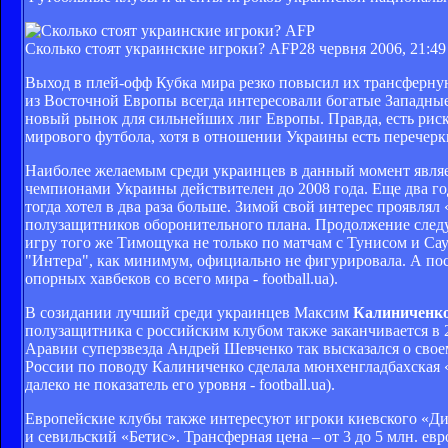
Сколько стоят украинские игроки? AFP
28 червня 2006, 21:49
Выход в плей-офф Кубка мира резко повысил их трансферну
из Восточной Европы всегда интересовали богатые Западные
новый рынок для сильнейших лиг Европы. Правда, есть риск
мирового футбола, хотя в отношении Украины есть перече
Наиболее желаемым среди украинцев в данный момент явля
чемпионами Украины действителен до 2008 года. Еще два го
тогда хотел в два раза больше. Зимой свой интерес проявл
полузащитников оборонительного плана. Продолжение следуе
игру того же Тимощука не только по матчам с Тунисом и Сау
"Интера", как минимум, официально не фигурировала. А по
опорных хавбеков со всего мира - football.ua).
В созидании лучший среди украинцев Максим
Калиниченк
полузащитника с российским клубом также заканчивается в 2
Аравии суперзвезда Андрей Шевченко так высказался о свое
России по поводу Калиниченко сделала мюнхенгладбахская «
далеко не показатель его уровня - football.ua).
Европейские клубы также интересуют игроки киевского «Д
и севильский «Бетис». Трансферная цена – от 3 до 5 млн. евро