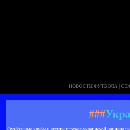
|
НОВОСТИ ФУТБОЛА
СТ
###
Укр
Футбольные клубы и агенты игроков украинской националь