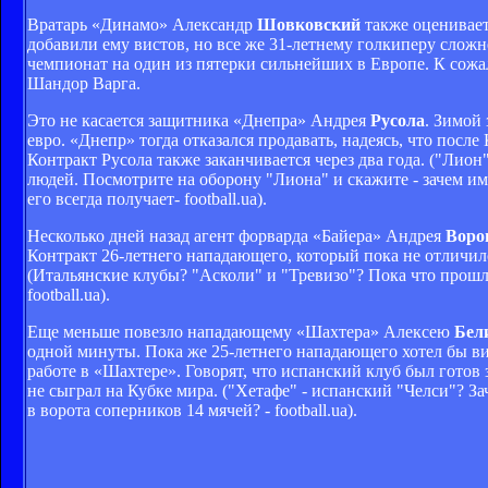
Вратарь «Динамо» Александр
Шовковский
также оценивает
добавили ему вистов, но все же 31-летнему голкиперу слож
чемпионат на один из пятерки сильнейших в Европе. К сожал
Шандор Варга.
Это не касается защитника «Днепра» Андрея
Русола
. Зимой
евро. «Днепр» тогда отказался продавать, надеясь, что посл
Контракт Русола также заканчивается через два года. ("Ли
людей. Посмотрите на оборону "Лиона" и скажите - зачем им 
его всегда получает- football.ua).
Несколько дней назад агент форварда «Байера» Андрея
Воро
Контракт 26-летнего нападающего, который пока не отличился
(Итальянские клубы? "Асколи" и "Тревизо"? Пока что прошл
football.ua).
Еще меньше повезло нападающему «Шахтера» Алексею
Бел
одной минуты. Пока же 25-летнего нападающего хотел бы в
работе в «Шахтере». Говорят, что испанский клуб был готов 
не сыграл на Кубке мира. ("Хетафе" - испанский "Челси"? З
в ворота соперников 14 мячей? - football.ua).