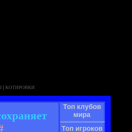
|
Ы
КОТИРОВКИ
Топ клубов
сохраняет
мира
#
Топ игроков