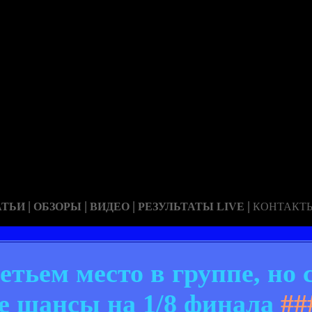
|
|
|
|
АТЬИ
ОБЗОРЫ
ВИДЕО
РЕЗУЛЬТАТЫ LIVE
КОНТАКТ
етьем место в группе, но 
е шансы на 1/8 финала
##