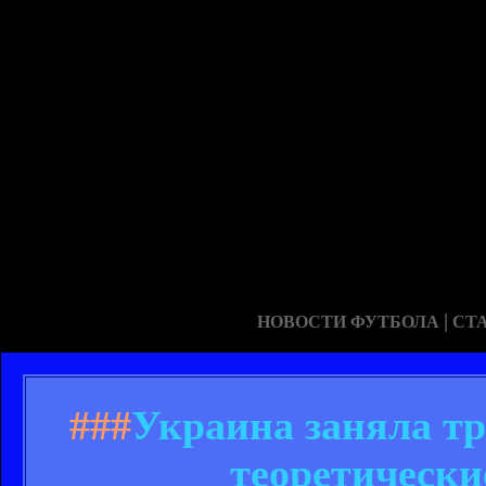
|
НОВОСТИ ФУТБОЛА
СТ
###
Украина заняла тр
теоретически