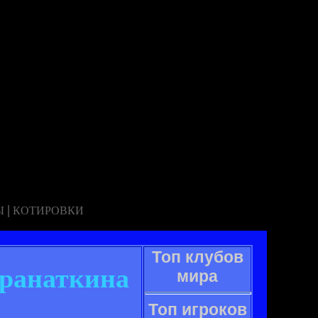
|
Ы
КОТИРОВКИ
Топ клубов
Гранаткина
мира
Топ игроков