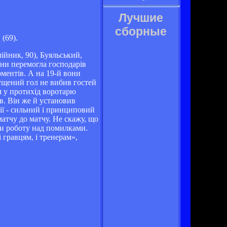
Лучшие
сборные
 (69).
ійник, 90), Буяльський,
їни перемогла господарів
ментів. А на 19-й вони
пущений гол не вибив гостей
ом у протихід воротарю
в. Він же й установив
сії - сильний і принциповий
атчу до матчу. Не скажу, що
ти роботу над помилками.
 гравцям, і тренерам»,