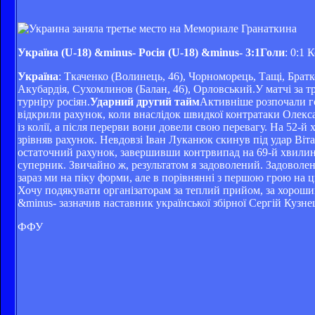
Україна (U-18) &minus- Росія (U-18) &minus- 3:1Голи
: 0:1 
Україна
: Ткаченко (Волинець, 46), Чорноморець, Тащі, Братк
Акубардія, Сухомлинов (Балан, 46), Орловський.У матчі за т
турніру росіян.
Ударний другий тайм
Активніше розпочали го
відкрили рахунок, коли внаслідок швидкої контратаки Олекса
із колії, а після перерви вони довели свою перевагу. На 52-
зрівняв рахунок. Невдовзі Іван Луканюк скинув під удар Віт
остаточний рахунок, завершивши контрвипад на 69-й хвилин
суперник. Звичайно ж, результатом я задоволений. Задоволен
зараз ми на піку форми, але в порівнянні з першою грою на
Хочу подякувати організаторам за теплий прийом, за хороший 
&minus- зазначив наставник української збірної Сергій Кузне
ФФУ