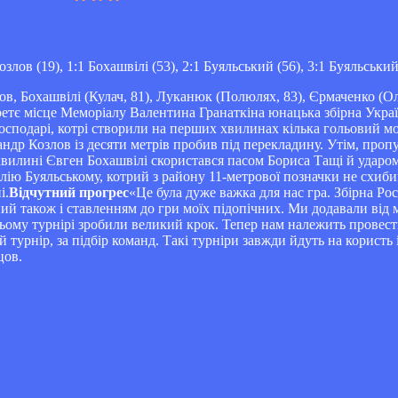
Козлов (19), 1:1 Бохашвілі (53), 2:1 Буяльський (56), 3:1 Буяльський
ов, Бохашвілі (Кулач, 81), Луканюк (Полюлях, 83), Єрмаченко (Ол
ретє місце Меморіалу Валентина Гранаткіна юнацька збірна Укра
сподарі, котрі створили на перших хвилинах кілька гольовий мо
ндр Козлов із десяти метрів пробив під перекладину. Утім, про
й хвилині Євген Бохашвілі скористався пасом Бориса Тащі й удар
алію Буяльському, котрий з району 11-метрової позначки не схиби
і.
Відчутний прогрес
«Це була дуже важка для нас гра. Збірна Ро
ий також і ставленням до гри моїх підопічних. Ми додавали від м
 цьому турнірі зробили великий крок. Тепер нам належить провес
турнір, за підбір команд. Такі турніри завжди йдуть на користь і
цов.