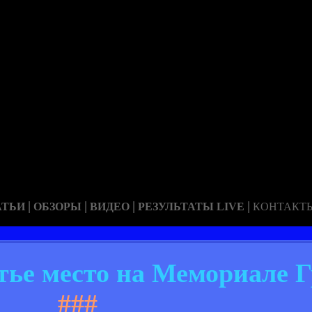
|
|
|
|
АТЬИ
ОБЗОРЫ
ВИДЕО
РЕЗУЛЬТАТЫ LIVE
КОНТАКТ
тье место на Мемориале 
###