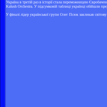
Україна в третій раз в історії стала переможницею Євробаче
Kalush Orchestra. У підсумковій таблиці українці обійшли пре
У фіналі лідер української групи Олег Псюк закликав світов