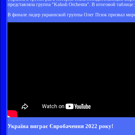
представляла группа "Kalush Orchestra". В итоговой табли
В финале лидер украинской группы Олег Псюк призвал мир
Україна виграє Євробачення 2022 року!