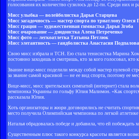
голосования их количество сузилось до 12-ти. Среди них и 
Мисс улыбка — волейболистка Дарья Старцева
Мисс загадочность — мастер спорта по триатлону Олеся
Мисс грация — художественная гимнастка Дарья Згоба
Мисс очарование — дзюдоистка Алена Петреченко
Мисс фото — легкоатлетка Татьяна Петлюк
Мисс элегантность — гандболистка Анастасия Подпалова
Свою мисс избрала и ТСН. Ею стала тенисистка Марина Хомен
постоянно заходишь и смотришь, кто за кого голосовал, кто 
Звание вице-мисс поделили между собой мастер пулевой стре
за звание самой красивой — не ее вид спорта, поэтому ее ме
Вице-мисс, мисс зрительских симпатий (интернет) стала в
чемпионка Украины по гольфу Юлия Малимон. «Как спортсмен
рассказала Юлия.
Хоть организаторы и жюри договорились не считать спортив
место получила Олимпийская чемпионка по легкой атлетике
Наталья обрадовалась победе и добавила, что ей побеждать хо
Существенным плюс такого конкурса красоты является возмо