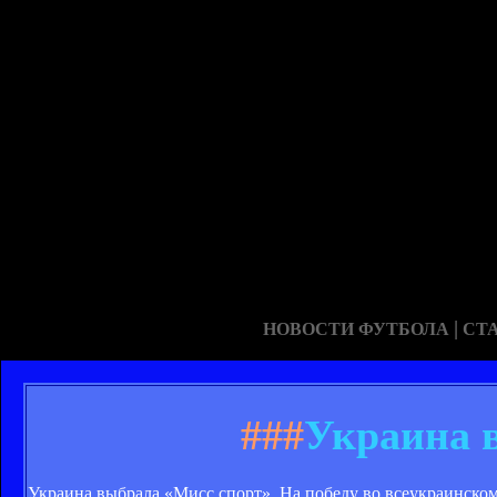
|
НОВОСТИ ФУТБОЛА
СТ
###
Украина 
Украина выбрала «Мисс спорт». На победу во всеукраинском