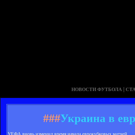
|
НОВОСТИ ФУТБОЛА
СТ
###
Украина в евр
УЕФА вновь изменил время начала еврокубковых матчей.