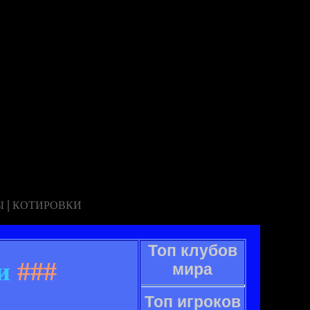
|
Ы
КОТИРОВКИ
Топ клубов
и
###
мира
Топ игроков