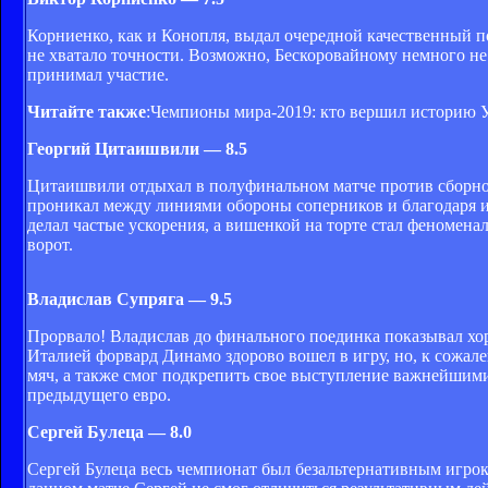
Корниенко, как и Конопля, выдал очередной качественный по
не хватало точности. Возможно, Бескоровайному немного не
принимал участие.
Читайте также
:
Чемпионы мира-2019: кто вершил историю 
Георгий Цитаишвили — 8.5
Цитаишвили отдыхал в полуфинальном матче против сборной
проникал между линиями обороны соперников и благодаря 
делал частые ускорения, а вишенкой на торте стал феномена
ворот.
Владислав Супряга — 9.5
Прорвало! Владислав до финального поединка показывал хоро
Италией форвард Динамо здорово вошел в игру, но, к сожал
мяч, а также смог подкрепить свое выступление важнейшими
предыдущего евро.
Сергей Булеца — 8.0
Сергей Булеца весь чемпионат был безальтернативным игроко