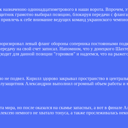
к назначению одиннадцатиметрового в наши ворота. Впрочем, эт
щитник грамотно выбирал позицию, блокируя передачи с фланга
 привлечь к себе внимание ведущих команд украинского чемпио
рроризировал левый фланг обороны соперника постоянными под
ередачу на свой счет записал. Напомним, что у донецкого Шахт
одит для данной позиции "горняков" и надеемся, что на рыжег
 не подвел. Кирилл здорово закрывал пространство в центральн
Полузащитник Александрии выполнил огромный объем работы и м
а мира, но после оказался на скамье запасных, а вот в финале 
ексею немного не хватало тонуса, а также прослеживалась неко