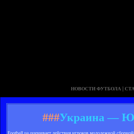
|
НОВОСТИ ФУТБОЛА
СТ
###
Украина — Ю
Football.ua оценивает действия игроков молодежной сборно