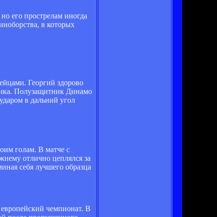
 но его прострелам иногда
иноборства, в которых
ейцами. Георгий здорово
ника. Полузащитник Динамо
ударом в дальний угол
оим голам. В матче с
ежнему отлично цеплялся за
миная себя лучшего образца
в европейский чемпионат. В