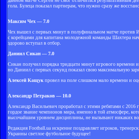
данном матче Сергей не смог отличиться результативным д
гола. Булеца показал партнерам, что нужно сразу же восстано
Максим Чех — 7.0
Чех вышел с первых минут в полуфинальном матче против И
с корейцами для капитана молодежной команды Шахтера нача
здорово вступал в отбор.
Даниил Сикан — 7.0
Сикан получил порядка тридцати минут игрового времени и 
но Даниил с первых секунд показал свою максимальную зар
Алексей Кащук
провел на поле слишком мало времени и оц
Александр Петраков — 10.0
Александр Васильевич проработал с этими ребятами с 2016 г
гордое звание чемпионов мира, именно в той атмосфере, кот
высочайшим уровнем дисциплины, не вызывают никаких во
Редакция Football.ua искренне поздравляет игроков, тренерс
Украины светлое футбольное будущее!