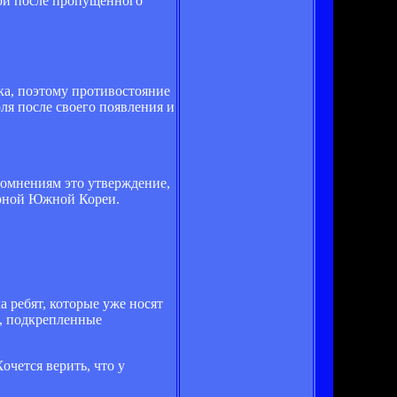
бой после пропущенного
ка, поэтому противостояние
ля после своего появления и
сомнениям это утверждение,
орной Южной Кореи.
а ребят, которые уже носят
ы, подкрепленные
очется верить, что у