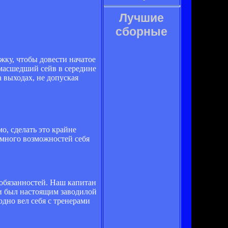
Лучшие
сборные
жку, чтобы довести начатое
умасшедший сейв в середине
 выходах, не допуская
, сделать это крайне
 много возможностей себя
обязанностей. Наш капитан
 и был настоящим заводилой
дно вел себя с тренерами