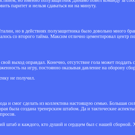
ействием, но именно полузащитник Динамо повел команду за со
вить паритет и нельзя сдаваться ни на минуту.
талии, но в действиях полузащитника было довольно много бра
лось со второго тайма. Максим отлично цементировал центр по
свой выход оправдал. Конечно, отсутствие гола может поддать 
яженность на игру, постоянно оказывая давление на оборону сб
енку не получил.
ода и смог сделать из коллектива настоящую семью. Большая сил
орая была создана тренерским штабом. Да и тактические аспект
просов.
кий штаб и каждого, кто душой и сердцем был с нашей сборной. Х