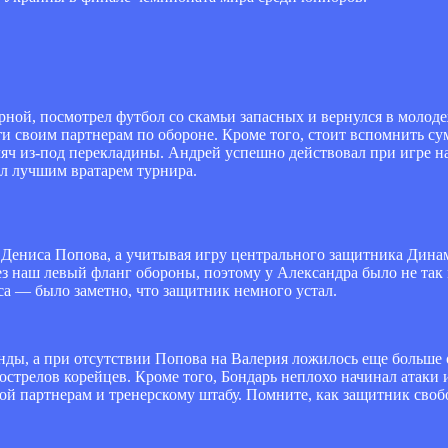
ной, посмотрел футбол со скамьи запасных и вернулся в молоде
ти своим партнерам по обороне. Кроме того, стоит вспомнить с
мяч из-под перекладины. Андрей успешно действовал при игре на
л лучшим вратарем турнира.
ениса Попова, а учитывая игру центрального защитника Динамо
ез наш левый фланг обороны, поэтому у Александра было не так
уса — было заметно, что защитник немного устал.
ды, а при отсутствии Попова на Валерия ложилось еще больше 
рострелов корейцев. Кроме того, Бондарь неплохо начинал атаки
ой партнерам и тренерскому штабу. Помните, как защитник свобо