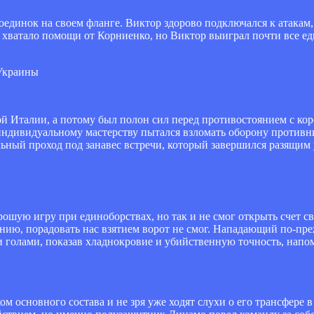
единок на своем фланге. Виктор здорово подключался к атакам,
 хватало помощи от Корниенко, но Виктор выиграл почти все ед
Украины
 Италии, а потому был полон сил перед противостоянием с кор
индивидуальному мастерству пытался взломать оборону против
льный проход под занавес встречи, который завершился разящим 
шую игру при единоборствах, но так и не смог открыть счет св
ению, порадовать нас взятием ворот не смог. Нападающий по-пр
 голами, показав хладнокровие и убийственную точность, напо
м основного состава и не зря уже ходят слухи о его трансфере 