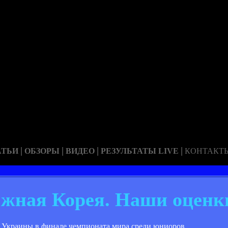
|
|
|
|
АТЬИ
ОБЗОРЫ
ВИДЕО
РЕЗУЛЬТАТЫ LIVE
КОНТАКТ
жная Корея. Наши оценк
й Украины в финале чемпионата мира среди юниоров.