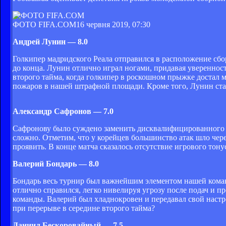
ФОТО FIFA.COM
16 червня 2019, 07:30
Андрей Лунин — 8.0
Голкипер мадридского Реала отправился в расположение сбор
до конца. Лунин отлично играл ногами, придавая увереннос
второго тайма, когда голкипер в роскошном прыжке достал 
пожаров в нашей штрафной площади. Кроме того, Лунин ста
Александр Сафронов — 7.0
Сафронову было суждено заменить дисквалифицированного Д
сложно. Отметим, что у корейцев большинство атак шло чер
проявить. В конце матча сказалось отсутствие игрового тон
Валерий Бондарь — 8.0
Бондарь весь турнир был важнейшим элементом нашей коман
отлично справился, легко нивелируя угрозу после подач и п
команды. Валерий был хладнокровен и передавал свой настр
при перерыве в середине второго тайма?
Даниил Бескоровайный — 7.5