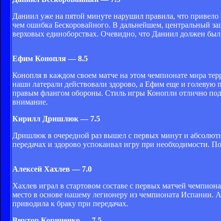
Даниил уже на пятой минуте нарушил правила, что привело 
чем ошибка Бескоровайного. В дальнейшем, центральный за
верховых единоборствах. Очевидно, что Даниил должен был
Ефим Конопля — 8.5
Конопля в каждом своем матче на этом чемпионате мира те
наши латерали действовали здорово, а Ефим еще и голевую п
правым флангом обороны. Стиль игры Конопли отлично подх
внимание.
Кирилл Дришлюк — 7.5
Дришлюк в очередной раз вышел с первых минут и абсолютно
передачах и здорово успокаивал игру при необходимости. 
Алексей Хахлев — 7.0
Хахлев играл в стартовом составе с первых матчей чемпионат
место в основе нашему легионеру из чемпионата Испании. Ал
приводила к браку при передачах.
Виктор Корниенко — 7.5