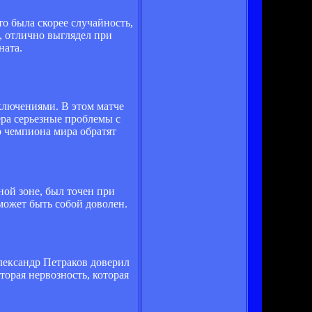
о была скорее случайность,
, отлично выглядел при
ната.
ключениями. В этом матче
ера серьезные проблемы с
о чемпиона мира обратят
ой зоне, был точен при
ожет быть собой доволен.
Александр Петраков доверил
торая нервозность, которая